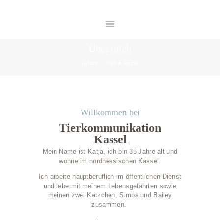
HOME
ÜBER MICH
TIERKOMMUNIKATION KASSEL
PREISE
Das beste für den besten Freund
Über mich
KONTAKT
HOME
ÜBER MICH
Willkommen bei
Tierkommunikation
Kassel
Mein Name ist Katja, ich bin 35 Jahre alt und
wohne im nordhessischen Kassel.
Ich arbeite hauptberuflich im öffentlichen Dienst
und lebe mit meinem Lebensgefährten sowie
meinen zwei Kätzchen, Simba und Bailey
zusammen.