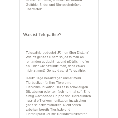
wörtlichen Sinne, sondern es werden
Gefühle, Bilder und Sinneseindrücke
übermittelt.
Was ist Telepathie?
Telepathie bedeutet „Fühlen über Distanz“.
Wie oft geht es einem so, dass man an
jemanden gedacht hat und plötzlich rief er
an. Oder wie oft fühlte man, dass etwas
nicht stimmt? Genau das, ist Telepathie.
Heutzutage beauftragen immer mehr
Tierbesitzer für ihre Tiere eine
Tierkommunikation, sei es in schwierigen
Situationen oder „einfach nur mal so“. Eine
stetig wachsende Gruppe von Tierfreunden
nutzt die Tierkommunikation inzwischen
ganz selbstverständlich. Nicht selten
arbeiten bereits Tierärzte und
Tierheilpraktiker mit Tierkommunikatoren