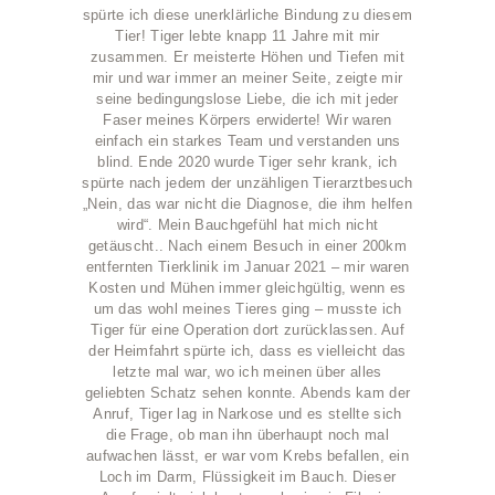
spürte ich diese unerklärliche Bindung zu diesem
Tier! Tiger lebte knapp 11 Jahre mit mir
zusammen. Er meisterte Höhen und Tiefen mit
mir und war immer an meiner Seite, zeigte mir
seine bedingungslose Liebe, die ich mit jeder
Faser meines Körpers erwiderte! Wir waren
einfach ein starkes Team und verstanden uns
blind. Ende 2020 wurde Tiger sehr krank, ich
spürte nach jedem der unzähligen Tierarztbesuch
„Nein, das war nicht die Diagnose, die ihm helfen
wird“. Mein Bauchgefühl hat mich nicht
getäuscht.. Nach einem Besuch in einer 200km
entfernten Tierklinik im Januar 2021 – mir waren
Kosten und Mühen immer gleichgültig, wenn es
um das wohl meines Tieres ging – musste ich
Tiger für eine Operation dort zurücklassen. Auf
der Heimfahrt spürte ich, dass es vielleicht das
letzte mal war, wo ich meinen über alles
geliebten Schatz sehen konnte. Abends kam der
Anruf, Tiger lag in Narkose und es stellte sich
die Frage, ob man ihn überhaupt noch mal
aufwachen lässt, er war vom Krebs befallen, ein
Loch im Darm, Flüssigkeit im Bauch. Dieser